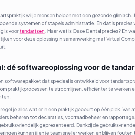
rtspraktijk wil je mensen helpen met een gezonde glimlach. Je
opende systemen of stapels administratie. En dat is precie
g is voor
tandartsen
. Maar wat is Oase Dental precies? En w
ijken voor deze oplossing in samenwerking met Virtual Compu
uit.
l: dé softwareoplossing voor de tandar
n softwarepakket dat speciaal is ontwikkeld voor tandartspr
om praktijkprocessen te stroomlijnen, efficiënter te werken 
nten.
egel je alles wat er in een praktijk gebeurt op één plek. Van
iers beheren tot declaraties, voorraadbeheer en rapportages
 gebruiksvriendelijk gepresenteerd. Dankzij de gebruiksvriendel
ringen kunnen jij en je team sneller werken en blijven fouten