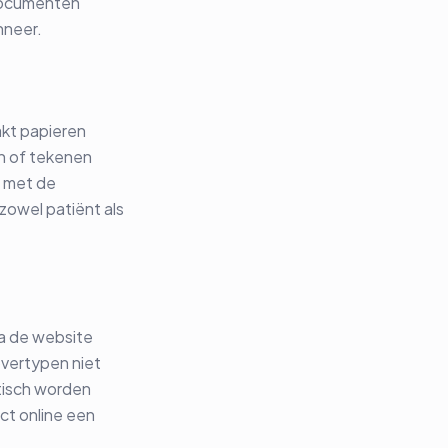
documenten
nneer.
akt papieren
in of tekenen
d met de
 zowel patiënt als
ia de website
vertypen niet
atisch worden
ct online een