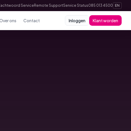
achtwoord Service
Remote Support
Service Status
085 013 4500
EN
Over ons
Contact
Inloggen
Klant worden