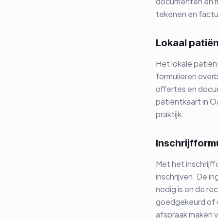
documenten en m
tekenen en factur
Lokaal patië
Het lokale patiën
formulieren over
offertes en docu
patiëntkaart in O
praktijk.
Inschrijfform
Met het inschrijf
inschrijven. De 
nodig is en de re
goedgekeurd of e
afspraak maken 