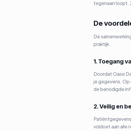
tegenaan loopt. Z
De voordel
De samenwerking 
praktijk.
1. Toegang va
Doordat Oase Dent
je gegevens. Op d
de benodigde inf
2. Veilig en 
Patiëntgegevens 
voldoet aan alle 