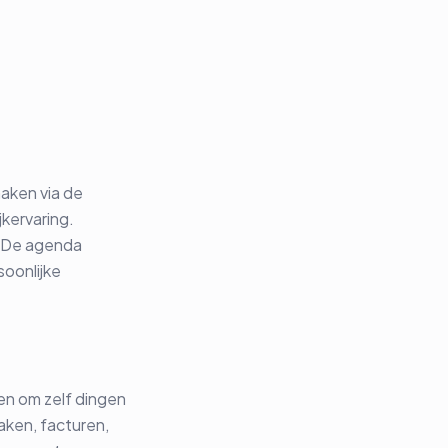
aken via de
jkervaring.
. De agenda
soonlijke
en om zelf dingen
aken, facturen,