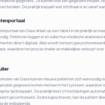
edische gegevens. Ze kunnen ook zelf gegevens invullen, 
en betalen. De praktijk bepaalt wat zichtbaar is en vanaf wa
ntenportaal
tenportaal van Oase draait op een tablet in de praktijk en ma
bodig. Patiënten loggen in en vullen hun medische anamnese 
menten direct digitaal. Alles wordt meteen gesynchroniseer
ase, waardoor het proces sneller en makkelijker verloopt voor
ulier
formulier van Oase kunnen nieuwe patiënten zich eenvoudig v
ingevulde gegevens komen meteen in het systeem, waardoor o
ceptie tijd bespaart. De praktijk kiest of inschrijvingen autom
erst gecontroleerd. Zodra ingeschreven, kan de patiënt dire
via de webagenda.