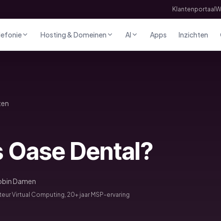
Klantenportaal
W
lefonie
Hosting & Domeinen
AI
Apps
Inzichten
ten
s Oase Dental?
obin Damen
eur Virtual Computing, 20+ jaar MSP-ervaring