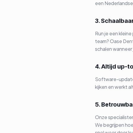
een Nederlandse 
3. Schaalbaar
Run je een kleine
team? Oase Denta
schalen wanneer j
4. Altijd up-
Software-updates
kijken en werkt a
5. Betrouwba
Onze specialisten
We begrijpen hoe
snel weer door ku