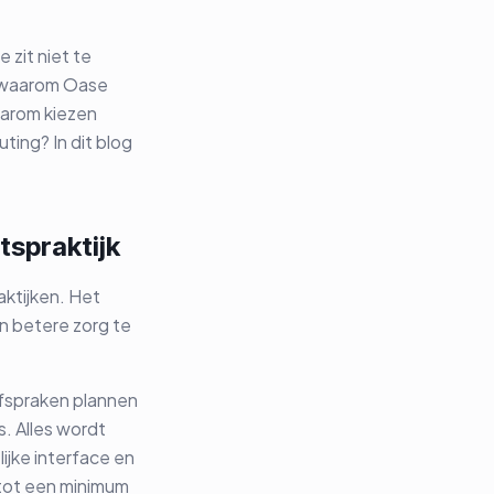
 zit niet te
s waarom Oase
aarom kiezen
ting? In dit blog
tspraktijk
aktijken. Het
en betere zorg te
 afspraken plannen
. Alles wordt
ijke interface en
 tot een minimum