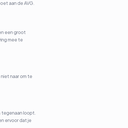
doet aan de AVG.
 en een groot
ving mee te
niet naar om te
ns tegenaan loopt.
n ervoor dat je