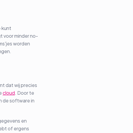
 kunt
t voor minder no-
sms'jes worden
angen.
t dat wij precies
de
cloud
. Door te
n de software in
.
ntgegevens en
hebt of ergens