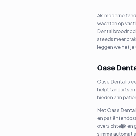
Als moderne tanda
wachten op vastl
Dental broodnodi
steeds meer prakt
leggen we het je 
Oase Denta
Oase Dental is ee
helpt tandartsen 
bieden aan patië
Met Oase Dental r
en patiëntendoss
overzichtelijk en
slimme automatise