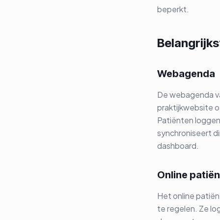
beperkt.
Belangrijks
Webagenda
De webagenda van
praktijkwebsite of
Patiënten loggen
synchroniseert di
dashboard.
Online patië
Het online patië
te regelen. Ze lo