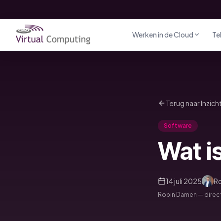
Direct naar inhoud
Werken in de Cloud
Te
Terug naar Inzich
Software
Wat i
14 juli 2025
R
Robin Damen — direct