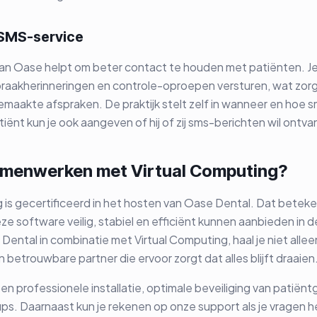
 SMS-service
an Oase helpt om beter contact te houden met patiënten. Je
raakherinneringen en controle-oproepen versturen, wat zorg
maakte afspraken. De praktijk stelt zelf in wanneer en hoe 
tiënt kun je ook aangeven of hij of zij sms-berichten wil ontv
menwerken met Virtual Computing?
 is gecertificeerd in het hosten van Oase Dental. Dat beteken
 software veilig, stabiel en efficiënt kunnen aanbieden in 
Dental in combinatie met Virtual Computing, haal je niet allee
n betrouwbare partner die ervoor zorgt dat alles blijft draaien
n professionele installatie, optimale beveiliging van patië
ps. Daarnaast kun je rekenen op onze support als je vragen 