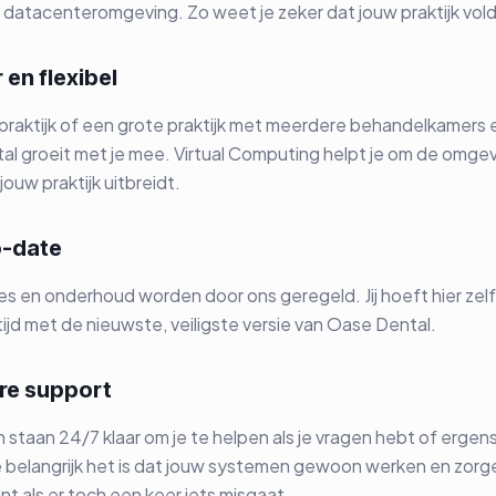
datacenteromgeving. Zo weet je zeker dat jouw praktijk vol
 en flexibel
 praktijk of een grote praktijk met meerdere behandelkamers
l groeit met je mee. Virtual Computing helpt je om de omge
ouw praktijk uitbreidt.
to-date
 en onderhoud worden door ons geregeld. Jij hoeft hier zelf 
ltijd met de nieuwste, veiligste versie van Oase Dental.
re support
 staan 24/7 klaar om je te helpen als je vragen hebt of erge
 belangrijk het is dat jouw systemen gewoon werken en zorge
nt als er toch een keer iets misgaat.