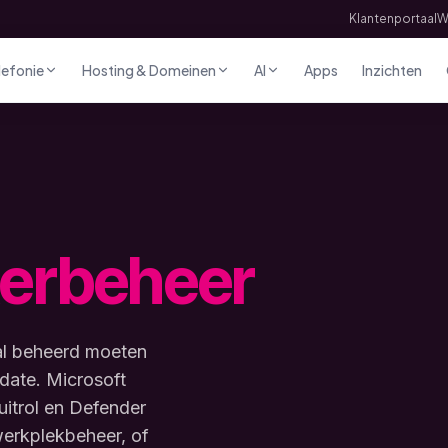
Klantenportaal
W
lefonie
Hosting & Domeinen
AI
Apps
Inzichten
erbeheer
al beheerd moeten
date. Microsoft
uitrol en Defender
werkplekbeheer, of