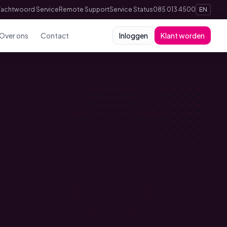
achtwoord Service
Remote Support
Service Status
085 013 4500
EN
Over ons
Contact
Inloggen
Klant worden