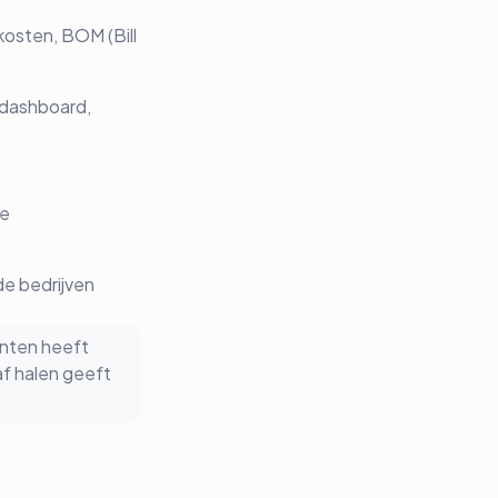
osten, BOM (Bill
 dashboard,
ie
de bedrijven
anten heeft
af halen geeft