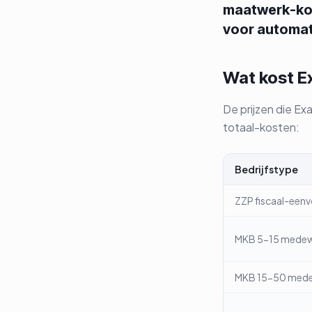
maatwerk-kop
voor automat
Wat kost Ex
De prijzen die Ex
totaal-kosten:
Bedrijfstype
ZZP fiscaal-een
MKB 5-15 medew
MKB 15-50 mede