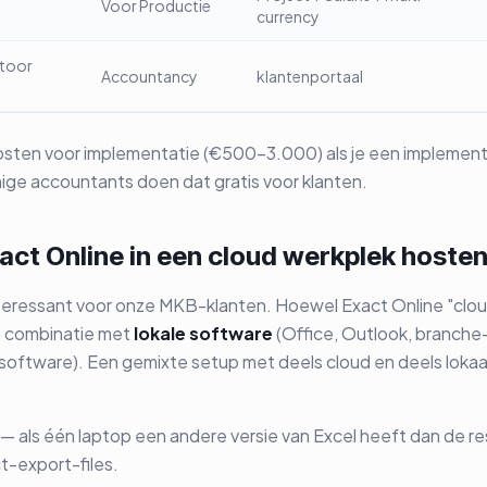
Voor Productie
currency
toor
Accountancy
klantenportaal
osten voor implementatie (€500-3.000) als je een implement
ige accountants doen dat gratis voor klanten.
ct Online in een cloud werkplek hoste
teressant voor onze MKB-klanten. Hoewel Exact Online "cloud"
in combinatie met
lokale software
(Office, Outlook, branche
software). Een gemixte setup met deels cloud en deels lokaal
— als één laptop een andere versie van Excel heeft dan de rest
ct-export-files.