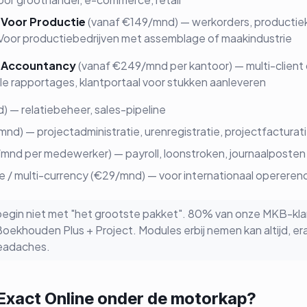
 Voor Productie
(vanaf €149/mnd) — werkorders, productiek
. Voor productiebedrijven met assemblage of maakindustrie
e Accountancy
(vanaf €249/mnd per kantoor) — multi-client
ale rapportages, klantportaal voor stukken aanleveren
 — relatiebeheer, sales-pipeline
nd) — projectadministratie, urenregistratie, projectfacturat
/mnd per medewerker) — payroll, loonstroken, journaalposten
e / multi-currency (€29/mnd) — voor internationaal opereren
 begin niet met "het grootste pakket". 80% van onze MKB-kl
ekhouden Plus + Project. Modules erbij nemen kan altijd, er
eadaches.
Exact Online onder de motorkap?