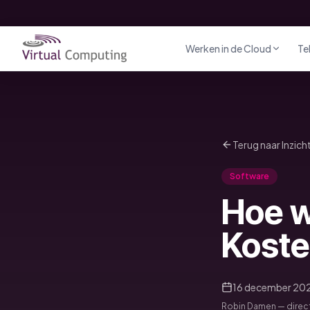
Direct naar inhoud
Werken in de Cloud
Te
Terug naar Inzich
Software
Hoe w
Koste
16 december 20
Robin Damen — direct