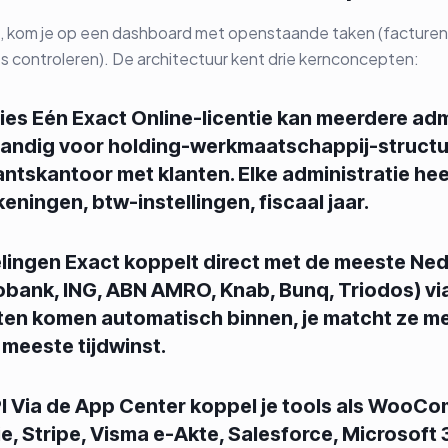
t, kom je op een dashboard met openstaande taken (facture
s controleren). De architectuur kent drie kernconcepten:
ties Eén Exact Online-licentie kan meerdere adm
andig voor holding-werkmaatschappij-structu
ntskantoor met klanten. Elke administratie hee
ningen, btw-instellingen, fiscaal jaar.
lingen Exact koppelt direct met de meeste Ne
bank, ING, ABN AMRO, Knab, Bunq, Triodos) vi
ten komen automatisch binnen, je matcht ze me
 meeste tijdwinst.
PI Via de App Center koppel je tools als WooC
ie, Stripe, Visma e-Akte, Salesforce, Microsoft