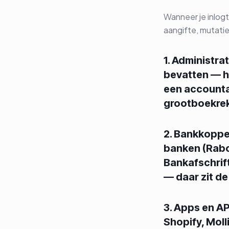
Wanneer je inlog
aangifte, mutatie
1. Administra
bevatten — h
een accounta
grootboekreke
2. Bankkoppe
banken (Rabo
Bankafschrif
— daar zit de
3. Apps en A
Shopify, Moll