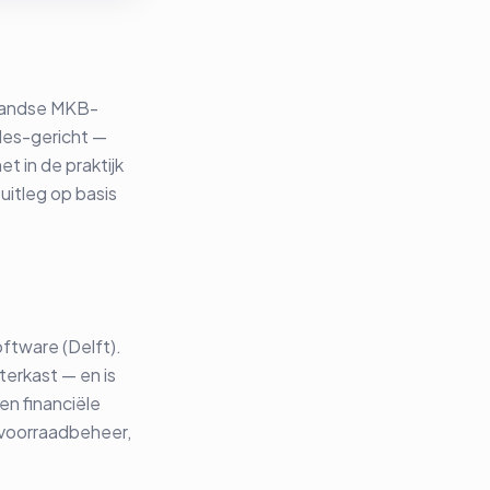
rlandse MKB-
ales-gericht —
t in de praktijk
e uitleg op basis
ftware (Delft).
terkast — en is
en financiële
 voorraadbeheer,