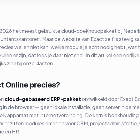
in 2026 het meest gebruikte cloud-boekhoudpakket bij Nede
untantskantoren. Maar de website van Exact zelf is stevig s
ecies wel en niet kan, welke module je echt nodig hebt, wat he
ilen er zijn, dat lees je daar niet snel. In dit artikel een eerlijk
jks zien bij onze klanten.
t Online precies?
en
cloud-gebaseerd ERP-pakket
ontwikkeld door Exact So
g in de browser — geen lokale installatie, geen server in de me
elk apparaat met internetverbinding. De kern is boekhouding 
aar er zitten modules omheen voor CRM, projectadministratie,
tie en HR.