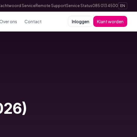
achtwoord Service
Remote Support
Service Status
085 013 4500
EN
Over ons
Contact
Inloggen
Klant worden
026)