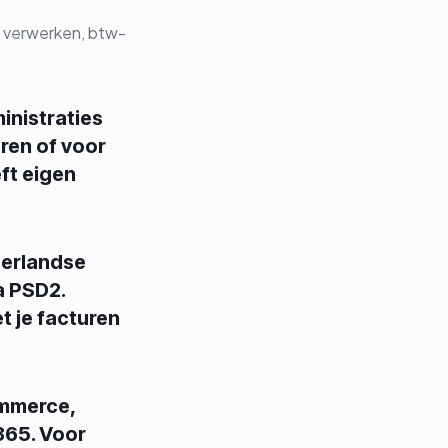
n verwerken, btw-
inistraties
ren of voor
ft eigen
derlandse
a PSD2.
t je facturen
ommerce,
 365. Voor