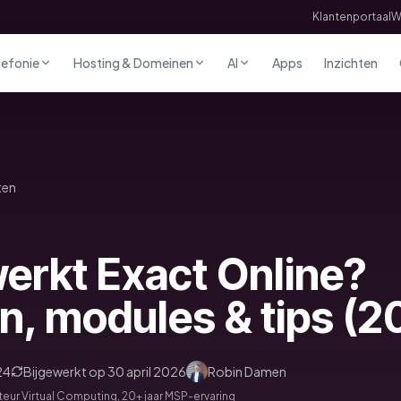
Klantenportaal
W
lefonie
Hosting & Domeinen
AI
Apps
Inzichten
ten
erkt Exact Online?
n, modules & tips (2
24
Bijgewerkt op
30 april 2026
Robin Damen
eur Virtual Computing, 20+ jaar MSP-ervaring