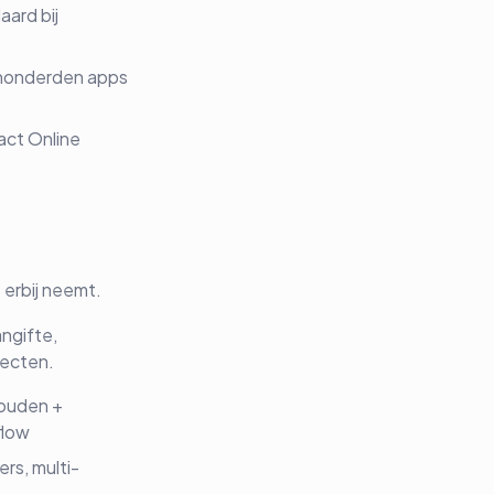
ard bij
honderden apps
act Online
 erbij neemt.
ngifte,
jecten.
houden +
flow
rs, multi-