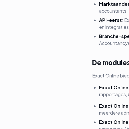
Marktaandee
accountants
API-eerst
: E
en integraties
Branche-spec
Accountancy), 
De modules
Exact Online bied
Exact Onlin
rapportages, 
Exact Onlin
meerdere admi
Exact Online
warehouse. Vo