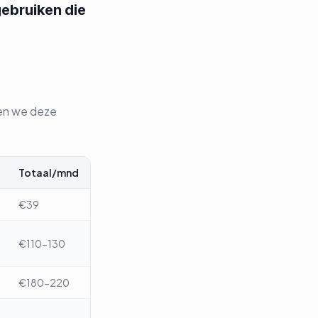
ebruiken die
zien we deze
Totaal/mnd
€39
€110-130
€180-220