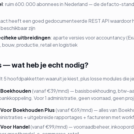
l
: ruim 600.000 abonnees in Nederland — de defacto-standa
xact heeft een goed gedocumenteerde REST API waardoor 
 beschikbaar zijn
ifieke uitbreidingen
: aparte versies voor accountancy (Ex
bouw, productie, retail en logistiek
 — wat heb je echt nodig?
t 5 hoofdpakketten waaruit je kiest, plus losse modules die je
e Boekhouden
(vanaf €39/mnd) — basisboekhouding, btw-aa
bankkoppeling. Voor 1 administratie, geen voorraad, geen pro
e Voor Boekhouden Plus
(vanaf €69/mnd) — alles van Boek
nistraties + uitgebreide rapportages + factureren met work
 Voor Handel
(vanaf €99/mnd) — voorraadbeheer, inkooporde
or groothandel, e-commerce, retail