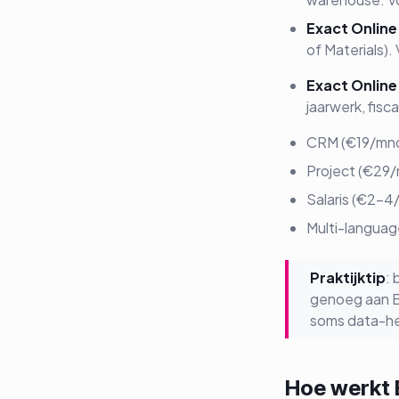
Exact Online
of Materials)
Exact Onlin
jaarwerk, fisc
CRM (€19/mnd)
Project (€29/m
Salaris (€2-4
Multi-languag
Praktijktip
:
genoeg aan Bo
soms data-h
Hoe werkt 