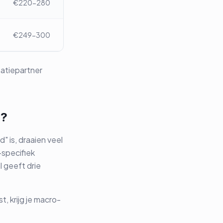
€220-280
€249-300
atiepartner
n?
 is, draaien veel
-specifiek
 geeft drie
, krijg je macro-