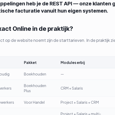
pelingen heb je de REST API — onze klanten g
ische facturatie vanuit hun eigen systemen.
act Online in de praktijk?
act op de website noemt zijn de starttarieven. In de praktijk 
Pakket
Modules erbij
voudig
Boekhouden
—
Boekhouden
erkers
CRM + Salaris
Plus
werkers
Voor Handel
Project + Salaris + CRM
Project + Salaris + multi-